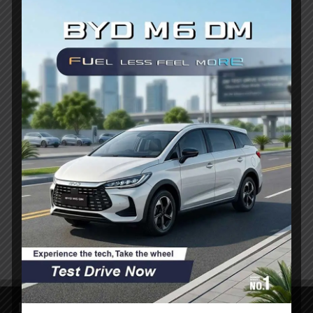
By
dealerbyd@gmail.com
August 1, 2025
Atto 1 lebih murah dari LCGC menjadi topik
yang ramai dibicarakan sejak
kemunculannya di ajang Gaikindo
Indonesia International Auto Show (GIIAS)
2025. Dengan harga mulai Rp195 juta untuk
varian Dynamic, mobil listrik mungil ini tidak
hanya menantang kompetitor di segmen
kendaraan listrik, tapi juga mobil-mobil
LCGC berbahan bakar bensin yang selama
ini dikenal paling terjangkau….
READ MORE
Links
Social Media