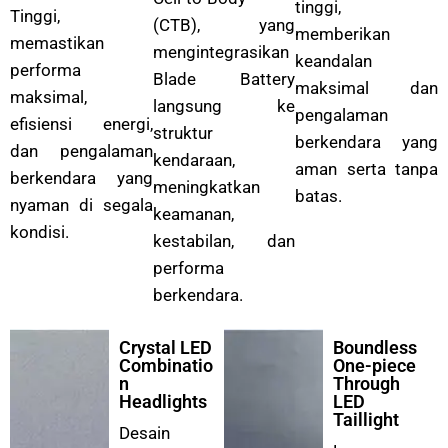
tinggi,
Tinggi,
(CTB), yang
memberikan
memastikan
mengintegrasikan
keandalan
performa
Blade Battery
maksimal dan
maksimal,
langsung ke
pengalaman
efisiensi energi,
struktur
berkendara yang
dan pengalaman
kendaraan,
aman serta tanpa
berkendara yang
meningkatkan
batas.
nyaman di segala
keamanan,
kondisi.
kestabilan, dan
performa
berkendara.
Crystal LED
Boundless
Combinatio
One-piece
n
Through
Headlights
LED
Taillight
Desain