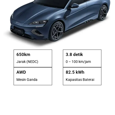
650km
3.8 detik
Jarak (NEDC)
0 – 100 km/jam
AWD
82.5 kWh
Mesin Ganda
Kapasitas Baterai
Ocean Aesthetics Design
BYD Seal is available in various colours