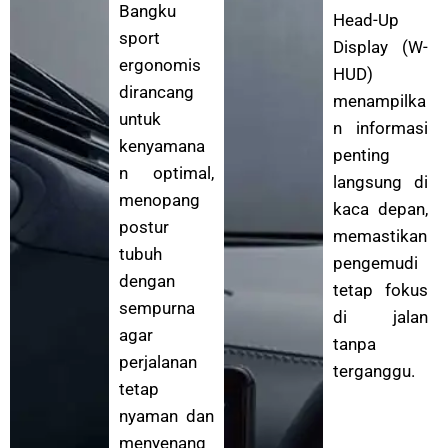
Bangku
Head-Up
sport
Display (W-
ergonomis
HUD)
dirancang
menampilka
untuk
n informasi
kenyamana
penting
n optimal,
langsung di
menopang
kaca depan,
postur
memastikan
tubuh
pengemudi
dengan
tetap fokus
sempurna
di jalan
agar
tanpa
perjalanan
terganggu.
tetap
nyaman dan
menyenang