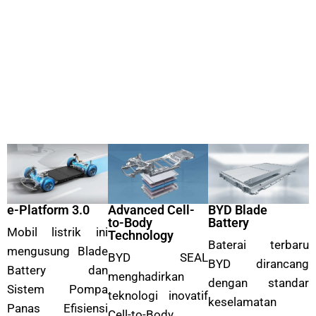
e-Platform 3.0
Advanced Cell-
BYD Blade
to-Body
Battery
Mobil listrik ini
Technology
Baterai terbaru
mengusung Blade
BYD SEAL
BYD dirancang
Battery dan
menghadirkan
dengan standar
Sistem Pompa
teknologi inovatif
keselamatan
Panas Efisiensi
Cell-to-Body