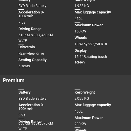
BYD Blade Battery
1,922 KG
Acceleration 0-
Max luggage capacity
100km/h
450L
7.5s
Maximum Power
Driving Range
150KW
510KM NEDC, 460KM
Wheels
WLTP
18″Alloy 225/50 R18
Drivetrain
Display
Rear-wheel drive
15.6″ Rotating touch
Seating Capacity
screen
5 seats
Premium
Battery
Kerb Weight
BYD Blade Battery
2,055 KG
Acceleration 0-
Max luggage capacity
100km/h
450L
5.9s
Maximum Power
Driving Range
650KM NEDC, 570KM
230KW
WLTP
Wheels