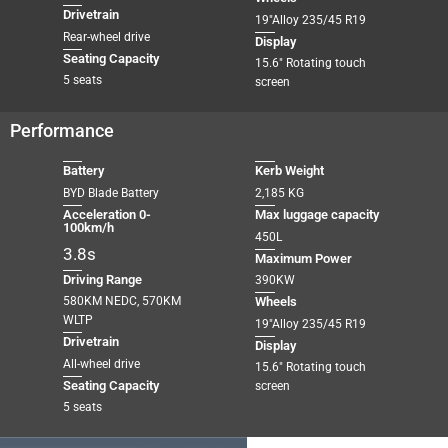
Drivetrain
19″Alloy 235/45 R19
Rear-wheel drive
Display
Seating Capacity
15.6″ Rotating touch
5 seats
screen
Performance
Battery
Kerb Weight
BYD Blade Battery
2,185 KG
Acceleration 0-
Max luggage capacity
100km/h
450L
3.8s
Maximum Power
Driving Range
390KW
580KM NEDC, 570KM
Wheels
WLTP
19″Alloy 235/45 R19
Drivetrain
Display
All-wheel drive
15.6″ Rotating touch
Seating Capacity
screen
5 seats