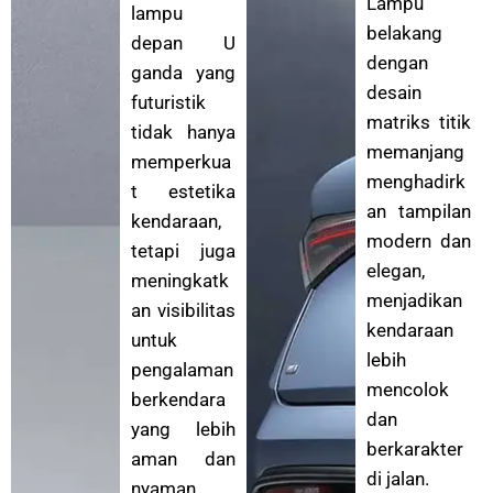
Lampu
lampu
belakang
depan U
dengan
ganda yang
desain
futuristik
matriks titik
tidak hanya
memanjang
memperkua
menghadirk
t estetika
an tampilan
kendaraan,
modern dan
tetapi juga
elegan,
meningkatk
menjadikan
an visibilitas
kendaraan
untuk
lebih
pengalaman
mencolok
berkendara
dan
yang lebih
berkarakter
aman dan
di jalan.
nyaman.